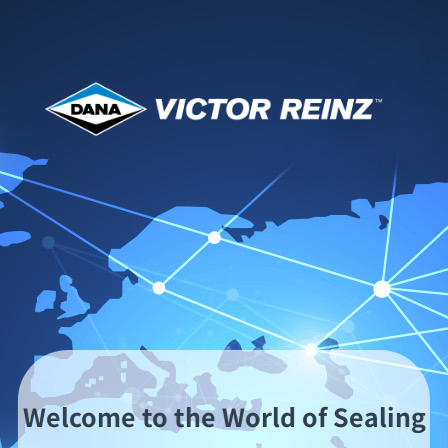
油封
最重要的动态密封件是用于旋转轴的油封和用于减少
从气缸盖流向燃烧室的油量的气门杆油封。
除了简单的油封和集成式径向油封环外，VICTOR
REINZ还提供新一代聚四氟乙烯径向油封环。
完美组合 - 径向轴密封环和聚四氟乙烯
Welcome to the World of Sealing