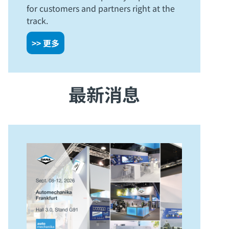
for customers and partners right at the
track.
>> 更多
最新消息