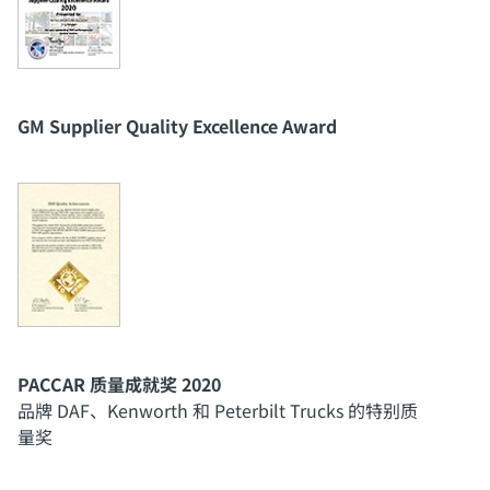
GM Supplier Quality Excellence Award
PACCAR 质量成就奖 2020
品牌 DAF、Kenworth 和 Peterbilt Trucks 的特别质
量奖