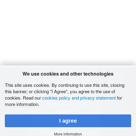
We use cookies and other technologies
版本说明
This site uses cookies. By continuing to use this site, closing
一般交易条款
this banner, or clicking "I Agree", you agree to the use of
使用
cookies. Read our
cookies policy and privacy statement
for
Report Form (LkSG)
more information.
数据保护
网站地图
I agree
Cookies
© 2026 Dana Limited
More information